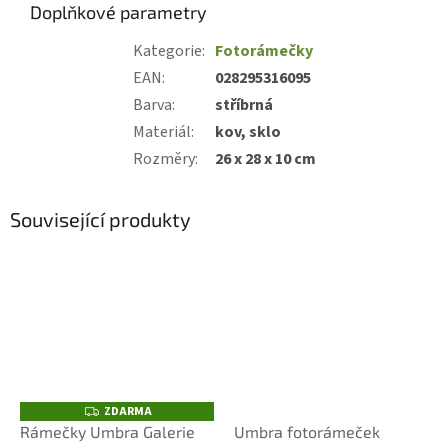
Doplňkové parametry
Kategorie
:
Fotorámečky
EAN
:
028295316095
Barva
:
stříbrná
Materiál
:
kov, sklo
Rozměry
:
26 x 28 x 10 cm
Související produkty
ZDARMA
Z
D
Rámečky Umbra Galerie
Umbra fotorámeček
A