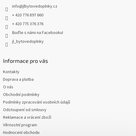
t
info
@
jlbytovedoplnky.cz
í
+ 420 776 897 660
+ 420 775 376 376
Buďte s námi na Facebooku!
jl_bytovedoplnky
Informace pro vás
Kontakty
Doprava a platba
O nás
Obchodní podmínky
Podmínky zpracování osobních údajů
Odstoupení od smlouvy
Reklamace a vrácení zboží
Věrnostní program
Hodnocení obchodu