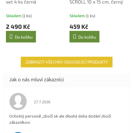
set 4 ks černá
SCROLL 10 x 15 cm, černý
R
M
A
Skladem
(1 ks)
Skladem
(1 ks)
2 490 Kč
459 Kč
Do košíku
Do košíku
ZOBRAZIT VŠECHNY SOUVISEJÍCÍ PRODUKTY
Hodnocení obchodu je 4 z 5 hvězdiček.
27.7.2026
Ochotný personál ,zboží ok ale dlouhá doba dodání zboží
zákazníkovi.