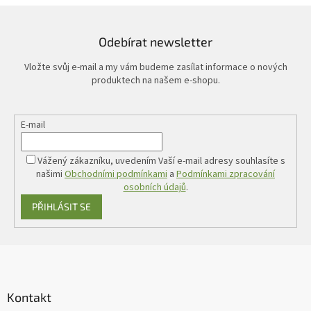
Odebírat newsletter
Vložte svůj e-mail a my vám budeme zasílat informace o nových
produktech na našem e-shopu.
E-mail
Vážený zákazníku, uvedením Vaší e-mail adresy souhlasíte s
našimi
Obchodními podmínkami
a
Podmínkami zpracování
osobních údajů
.
PŘIHLÁSIT SE
Z
á
p
a
Kontakt