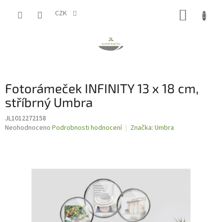
Přejít
NÁKUP
na
CZK
obsah
KOŠÍK
Fotorámeček INFINITY 13 x 18 cm,
stříbrný Umbra
JL1012272158
Průměrné
Neohodnoceno
Podrobnosti hodnocení
Značka:
Umbra
hodnocení
produktu
je
0,0
z
5
hvězdiček.