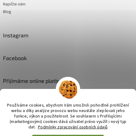
Napište nám
Blog
Instagram
Facebook
Přijímáme online platby
Používáme cookies, abychom Vám umožnili pohodlné prohlížení
webu a díky analýze provozu webu neustále zlepšovali jeho
funkce, výkon a použitelnost. Se
souhlasem s Profilujícími
(marketingovými) cookies dává uživatel právo využít i nový typ
Vytvořil Shoptet
dat.
Podmínky zpracování osobních údajů