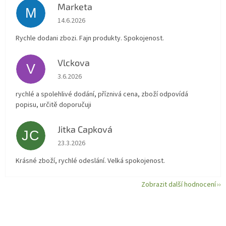
Marketa
M
Hodnocení obchodu je 5 z 5 hvězdiček.
14.6.2026
Rychle dodani zbozi. Fajn produkty. Spokojenost.
Vlckova
V
Hodnocení obchodu je 5 z 5 hvězdiček.
3.6.2026
rychlé a spolehlivé dodání, příznivá cena, zboží odpovídá
popisu, určitě doporučuji
Jitka Capková
JC
Hodnocení obchodu je 5 z 5 hvězdiček.
23.3.2026
Krásné zboží, rychlé odeslání. Velká spokojenost.
Zobrazit další hodnocení