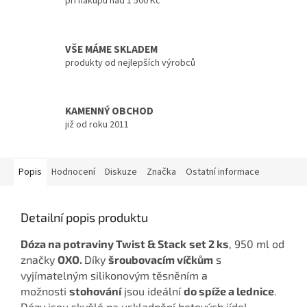
při nákupu nad 1 500 Kč
VŠE MÁME SKLADEM
produkty od nejlepších výrobců
KAMENNÝ OBCHOD
již od roku 2011
Popis
Hodnocení
Diskuze
Značka
Ostatní informace
Detailní popis produktu
Dóza na potraviny Twist & Stack
set 2 ks
, 950 ml od
značky
OXO.
Díky
šroubovacím víčkům
s
vyjímatelným silikonovým těsněním a
možnosti
stohování
jsou ideální
do spíže a lednice
.
Dózy jsou skvělé na uskladnění hotových jídel.