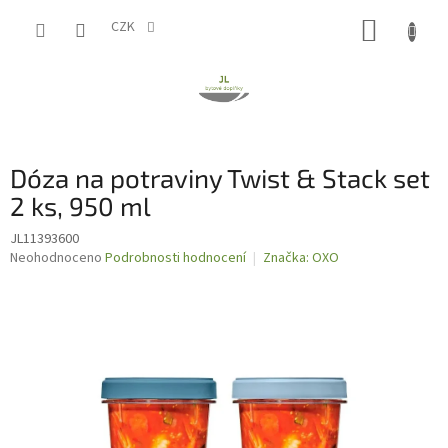
Přejít
NÁKUP
na
CZK
obsah
KOŠÍK
Dóza na potraviny Twist & Stack set
2 ks, 950 ml
JL11393600
Průměrné
Neohodnoceno
Podrobnosti hodnocení
Značka:
OXO
hodnocení
produktu
je
0,0
z
5
hvězdiček.