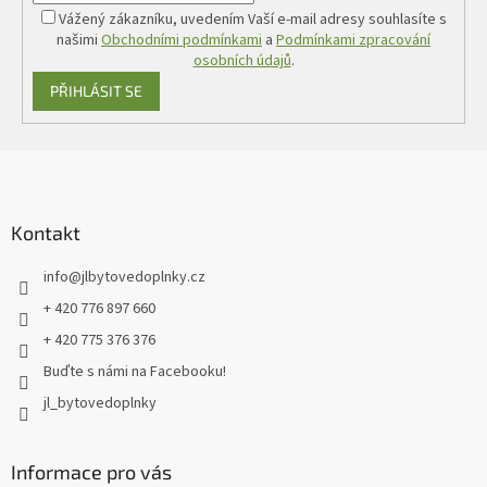
Vážený zákazníku, uvedením Vaší e-mail adresy souhlasíte s
našimi
Obchodními podmínkami
a
Podmínkami zpracování
osobních údajů
.
PŘIHLÁSIT SE
Z
á
p
a
Kontakt
t
info
@
jlbytovedoplnky.cz
í
+ 420 776 897 660
+ 420 775 376 376
Buďte s námi na Facebooku!
jl_bytovedoplnky
Informace pro vás