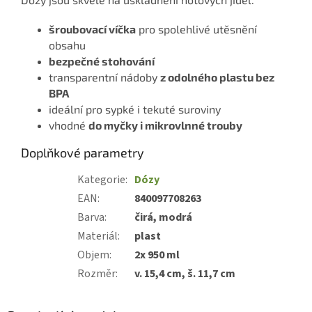
šroubovací víčka
pro spolehlivé utěsnění
obsahu
bezpečné stohování
transparentní nádoby
z odolného plastu bez
BPA
ideální pro sypké i tekuté suroviny
vhodné
do myčky i mikrovlnné trouby
Doplňkové parametry
Kategorie
:
Dózy
EAN
:
840097708263
Barva
:
čirá, modrá
Materiál
:
plast
Objem
:
2x 950 ml
Rozměr
:
v. 15,4 cm, š. 11,7 cm