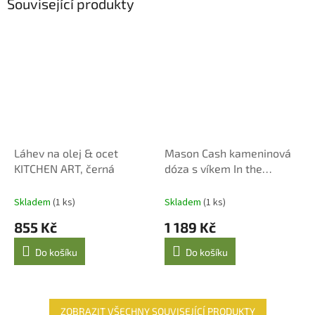
Související produkty
Láhev na olej & ocet
Mason Cash kameninová
KITCHEN ART, černá
dóza s víkem In the
Meadow, krémová
Skladem
(1 ks)
Skladem
(1 ks)
855 Kč
1 189 Kč
Do košíku
Do košíku
ZOBRAZIT VŠECHNY SOUVISEJÍCÍ PRODUKTY