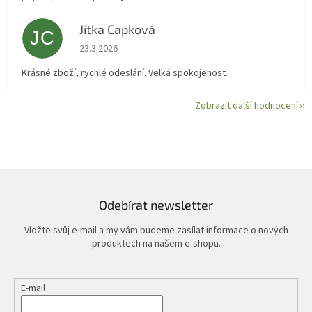
Jitka Capková
JC
Hodnocení obchodu je 5 z 5 hvězdiček.
23.3.2026
Krásné zboží, rychlé odeslání. Velká spokojenost.
Zobrazit další hodnocení
Odebírat newsletter
Vložte svůj e-mail a my vám budeme zasílat informace o nových
produktech na našem e-shopu.
E-mail