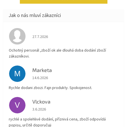
Hodnocení obchodu je 4 z 5 hvězdiček.
27.7.2026
Ochotný personál ,zboží ok ale dlouhá doba dodání zboží
zákazníkovi.
Marketa
M
Hodnocení obchodu je 5 z 5 hvězdiček.
14.6.2026
Rychle dodani zbozi. Fajn produkty. Spokojenost.
Vlckova
V
Hodnocení obchodu je 5 z 5 hvězdiček.
3.6.2026
rychlé a spolehlivé dodání, příznivá cena, zboží odpovídá
popisu, určitě doporučuji