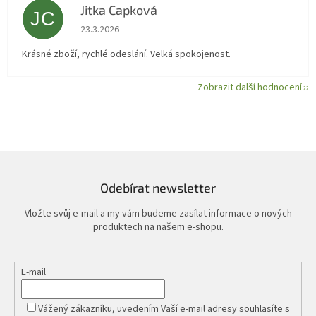
Jitka Capková
JC
Hodnocení obchodu je 5 z 5 hvězdiček.
23.3.2026
Krásné zboží, rychlé odeslání. Velká spokojenost.
Zobrazit další hodnocení
Odebírat newsletter
Vložte svůj e-mail a my vám budeme zasílat informace o nových
produktech na našem e-shopu.
E-mail
Vážený zákazníku, uvedením Vaší e-mail adresy souhlasíte s