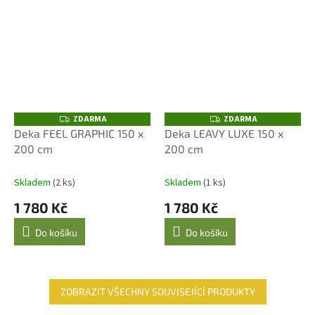
ZDARMA
ZDARMA
Z
Z
D
D
Deka FEEL GRAPHIC 150 x
Deka LEAVY LUXE 150 x
A
A
200 cm
200 cm
R
R
M
M
A
A
Skladem
(2 ks)
Skladem
(1 ks)
1 780 Kč
1 780 Kč
Do košíku
Do košíku
ZOBRAZIT VŠECHNY SOUVISEJÍCÍ PRODUKTY