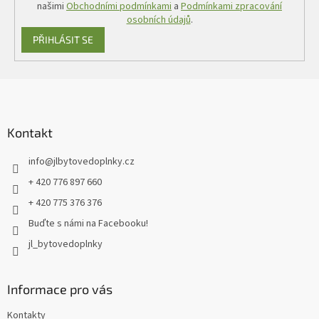
našimi
Obchodními podmínkami
a
Podmínkami zpracování
osobních údajů
.
PŘIHLÁSIT SE
Z
á
p
a
Kontakt
t
info
@
jlbytovedoplnky.cz
í
+ 420 776 897 660
+ 420 775 376 376
Buďte s námi na Facebooku!
jl_bytovedoplnky
Informace pro vás
Kontakty