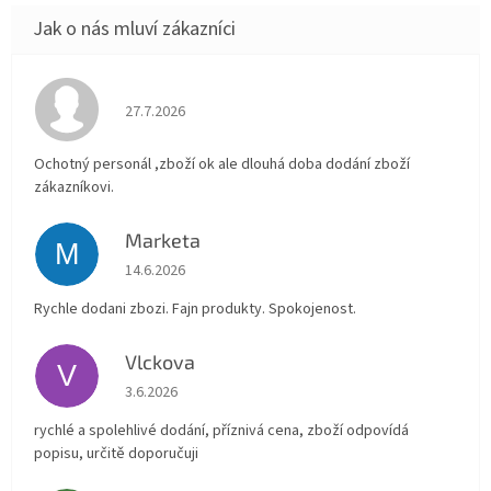
Hodnocení obchodu je 4 z 5 hvězdiček.
27.7.2026
Ochotný personál ,zboží ok ale dlouhá doba dodání zboží
zákazníkovi.
Marketa
M
Hodnocení obchodu je 5 z 5 hvězdiček.
14.6.2026
Rychle dodani zbozi. Fajn produkty. Spokojenost.
Vlckova
V
Hodnocení obchodu je 5 z 5 hvězdiček.
3.6.2026
rychlé a spolehlivé dodání, příznivá cena, zboží odpovídá
popisu, určitě doporučuji