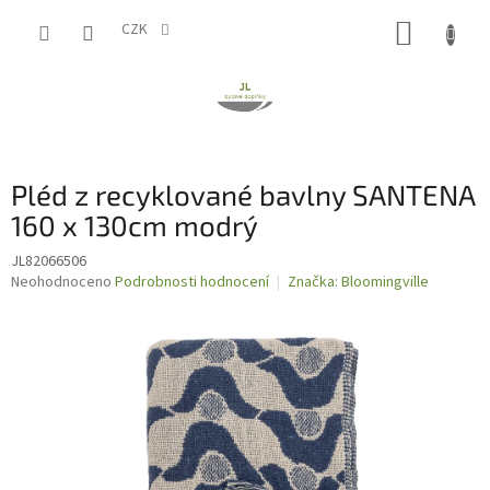
Přejít
NÁKUP
na
CZK
obsah
KOŠÍK
Pléd z recyklované bavlny SANTENA
160 x 130cm modrý
JL82066506
Průměrné
Neohodnoceno
Podrobnosti hodnocení
Značka:
Bloomingville
hodnocení
produktu
je
0,0
z
5
hvězdiček.