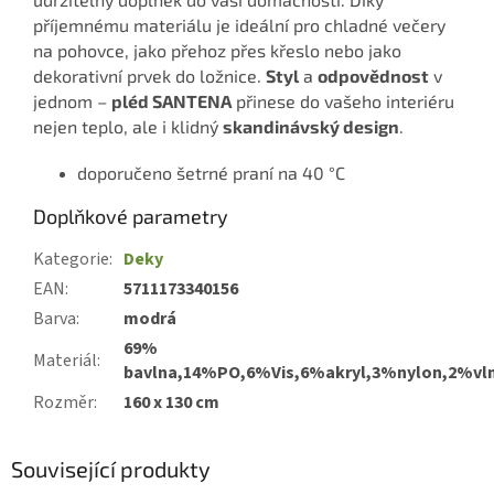
příjemnému materiálu je ideální pro chladné večery
na pohovce, jako přehoz přes křeslo nebo jako
dekorativní prvek do ložnice.
Styl
a
odpovědnost
v
jednom –
pléd SANTENA
přinese do vašeho interiéru
nejen teplo, ale i klidný
skandinávský design
.
doporučeno šetrné praní na 40 °C
Doplňkové parametry
Kategorie
:
Deky
EAN
:
5711173340156
Barva
:
modrá
69%
Materiál
:
bavlna,14%PO,6%Vis,6%akryl,3%nylon,2%vl
Rozměr
:
160 x 130 cm
Související produkty