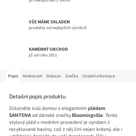
při nákupu nad 1 500 Kč
VŠE MÁME SKLADEM
produkty od nejlepších výrobců
KAMENNÝ OBCHOD
již od roku 2011
Popis
Hodnocení
Diskuze
Značka
Ostatní informace
Detailní popis produktu
Zútulněte svůj domov s elegantním
plédem
SANTENA
od dánské značky
Bloomingville
. Tento
stylový pléd v modrém provedení je vyroben z
recyklované bavlny, což z něj činí nejen krásný, ale i
udržitelný doplněk do vaší domácnosti. Díky