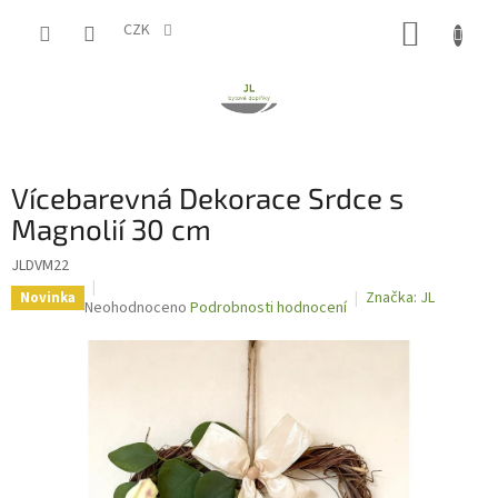
Přejít
NÁKUP
na
CZK
obsah
KOŠÍK
Vícebarevná Dekorace Srdce s
Magnolií 30 cm
JLDVM22
Značka:
JL
Novinka
Průměrné
Neohodnoceno
Podrobnosti hodnocení
hodnocení
produktu
je
0,0
z
5
hvězdiček.