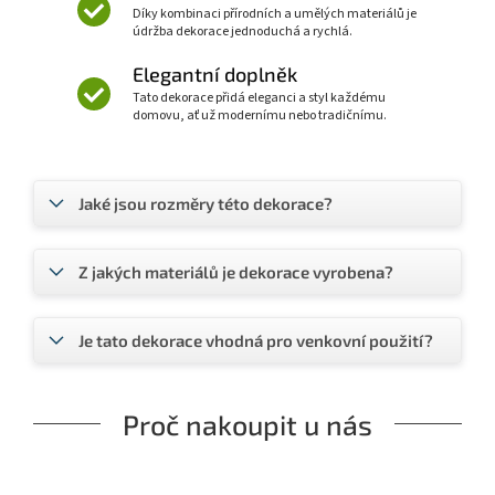
Díky kombinaci přírodních a umělých materiálů je
údržba dekorace jednoduchá a rychlá.
Elegantní doplněk
Tato dekorace přidá eleganci a styl každému
domovu, ať už modernímu nebo tradičnímu.
Jaké jsou rozměry této dekorace?
Z jakých materiálů je dekorace vyrobena?
Je tato dekorace vhodná pro venkovní použití?
Proč nakoupit u nás