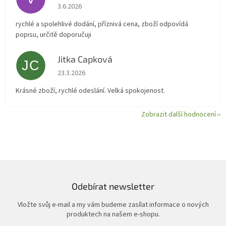
Hodnocení obchodu je 5 z 5 hvězdiček.
3.6.2026
rychlé a spolehlivé dodání, příznivá cena, zboží odpovídá
popisu, určitě doporučuji
Jitka Capková
JC
Hodnocení obchodu je 5 z 5 hvězdiček.
23.3.2026
Krásné zboží, rychlé odeslání. Velká spokojenost.
Zobrazit další hodnocení
Odebírat newsletter
Vložte svůj e-mail a my vám budeme zasílat informace o nových
produktech na našem e-shopu.