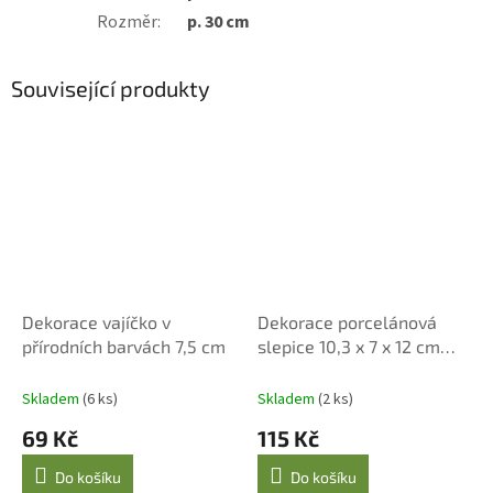
Rozměr
:
p. 30 cm
Související produkty
Dekorace vajíčko v
Dekorace porcelánová
přírodních barvách 7,5 cm
slepice 10,3 x 7 x 12 cm
hnědá
Skladem
(6 ks)
Skladem
(2 ks)
69 Kč
115 Kč
Do košíku
Do košíku