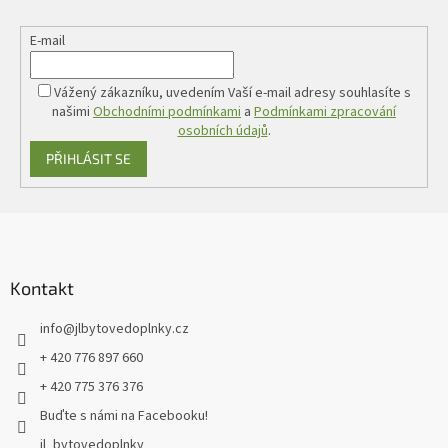
E-mail
Vážený zákazníku, uvedením Vaší e-mail adresy souhlasíte s
našimi
Obchodními podmínkami
a
Podmínkami zpracování
osobních údajů
.
PŘIHLÁSIT SE
Z
á
p
a
Kontakt
t
info
@
jlbytovedoplnky.cz
í
+ 420 776 897 660
+ 420 775 376 376
Buďte s námi na Facebooku!
jl_bytovedoplnky