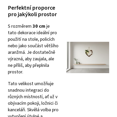
Perfektní proporce
pro jakýkoli prostor
S rozměrem
30 cm
je
tato dekorace ideální pro
použití na stole, policích
nebo jako součást většího
aranžmá. Je dostatečně
výrazná, aby zaujala, ale
ne příliš, aby přeplnila
prostor.
Tato velikost umožňuje
snadnou integraci do
různých místností, ať už v
obývacím pokoji, ložnici či
kanceláři. Skvělá volba pro
vytvoření útulné a