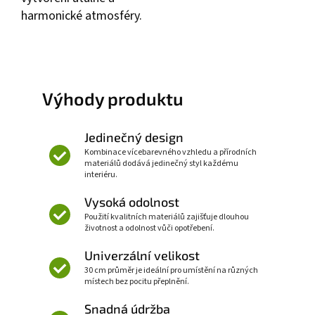
harmonické atmosféry.
Výhody produktu
Jedinečný design
Kombinace vícebarevného vzhledu a přírodních
materiálů dodává jedinečný styl každému
interiéru.
Vysoká odolnost
Použití kvalitních materiálů zajišťuje dlouhou
životnost a odolnost vůči opotřebení.
Univerzální velikost
30 cm průměr je ideální pro umístění na různých
místech bez pocitu přeplnění.
Snadná údržba