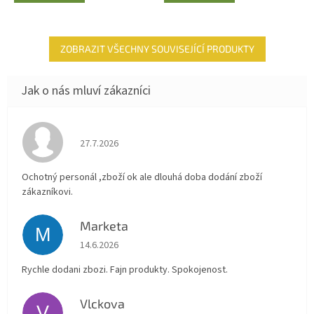
ZOBRAZIT VŠECHNY SOUVISEJÍCÍ PRODUKTY
Hodnocení obchodu je 4 z 5 hvězdiček.
27.7.2026
Ochotný personál ,zboží ok ale dlouhá doba dodání zboží
zákazníkovi.
Marketa
M
Hodnocení obchodu je 5 z 5 hvězdiček.
14.6.2026
Rychle dodani zbozi. Fajn produkty. Spokojenost.
Vlckova
V