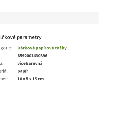
lňkové parametry
gorie
:
Dárkové papírové tašky
:
8592001430396
va
:
vícebarevná
riál
:
papír
měr
:
10 x 5 x 15 cm