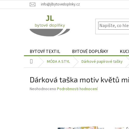
Přejít
info@jlbytovedoplnky.cz
na
obsah
BYTOVÝ TEXTIL
BYTOVÉ DOPLŇKY
KUC
Domů
MÓDA A STYL
Dárkové papírové tašky
Dárková taška motiv květů mi
Průměrné
Neohodnoceno
Podrobnosti hodnocení
hodnocení
produktu
je
0,0
z
5
hvězdiček.