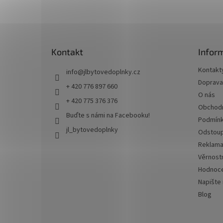
Z
á
p
a
t
Kontakt
Infor
í
Kontakt
info
@
jlbytovedoplnky.cz
Doprava 
+ 420 776 897 660
O nás
+ 420 775 376 376
Obchodn
Buďte s námi na Facebooku!
Podmínk
jl_bytovedoplnky
Odstoup
Reklama
Věrnost
Hodnoce
Napište
Blog