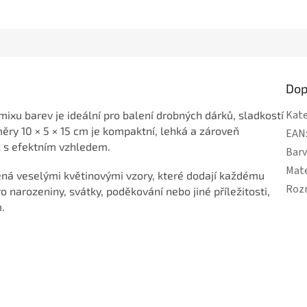
Dop
Kate
ixu barev je ideální pro balení drobných dárků, sladkostí
měry 10 × 5 × 15 cm je kompaktní, lehká a zároveň
EAN
k s efektním vzhledem.
Bar
Mate
bená veselými květinovými vzory, které dodají každému
Roz
o narozeniny, svátky, poděkování nebo jiné příležitosti,
.