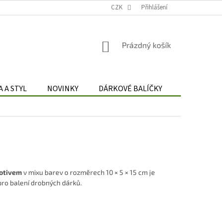
Podmínky zpracování osobních údajů
CZK
Odstoupení od smlouvy
Přihlášení
Re
NÁKUPNÍ
Prázdný košík
KOŠÍK
 A STYL
NOVINKY
DÁRKOVÉ BALÍČKY
DÁRKOVÉ 
motivem
v mixu barev o rozměrech 10 × 5 × 15 cm je
pro balení drobných dárků.