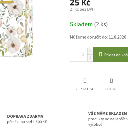
25 Kč
21 Kč bez DPH
Měrná
Skladem
(2 ks)
cena:
Můžeme doručit do:
11.8.2026
Přidat do koš
ZEPTAT SE
HLÍDAT
VŠE MÁME SKLADEM
DOPRAVA ZDARMA
produkty od nejlepších
při nákupu nad 1 500 Kč
výrobců