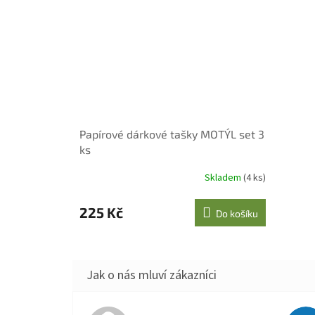
Papírové dárkové tašky MOTÝL set 3
ks
Skladem
(4 ks)
225 Kč
Do košíku