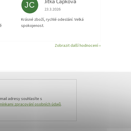
Jitka Capková
JC
 5 z 5 hvězdiček.
Hodnocení obchodu je 5 z 5 hvězdiček.
23.3.2026
á
Krásné zboží, rychlé odeslání. Velká
ě
spokojenost.
Zobrazit další hodnocení
mail adresy souhlasíte s
ínkami zpracování osobních údajů
.