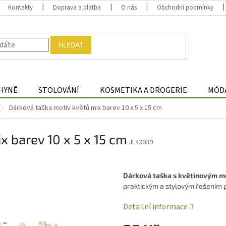
Kontakty
Doprava a platba
O nás
Obchodní podmínky
HLEDAT
HYNĚ
STOLOVÁNÍ
KOSMETIKA A DROGERIE
MÓDA
Dárková taška motiv květů mix barev 10 x 5 x 15 cm
x barev 10 x 5 x 15 cm
JL43039
Dárková taška s květinovým 
praktickým a stylovým řešením 
Detailní informace