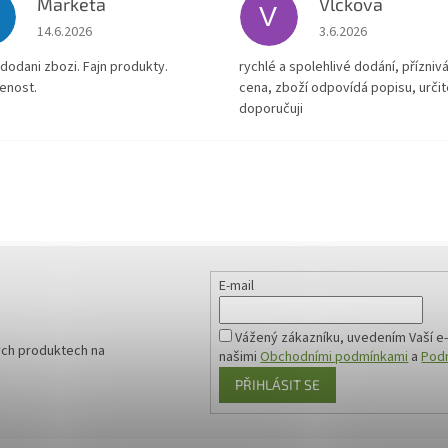
Marketa
Vlckova
V
Hodnocení obchodu je 5 z 5 hvězdiček.
Hodnocení obchodu je
14.6.2026
3.6.2026
dodani zbozi. Fajn produkty.
rychlé a spolehlivé dodání, přízniv
enost.
cena, zboží odpovídá popisu, určit
doporučuji
E-mail
Vážený zákazníku, uvedením Vaší e-
ých produktech na
našimi
Obchodními podmínkami
a
Podm
PŘIHLÁSIT SE