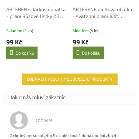
ARTEBENE dárková obálka
ARTEBENE dárková obálka
- přání Růžové lístky 23 x
- svatební přání Just
11 cm
married 23 x 11 cm
Skladem
(3 ks)
Skladem
(9 ks)
99 Kč
99 Kč
Do košíku
Do košíku
ZOBRAZIT VŠECHNY SOUVISEJÍCÍ PRODUKTY
Hodnocení obchodu je 4 z 5 hvězdiček.
27.7.2026
Ochotný personál ,zboží ok ale dlouhá doba dodání zboží