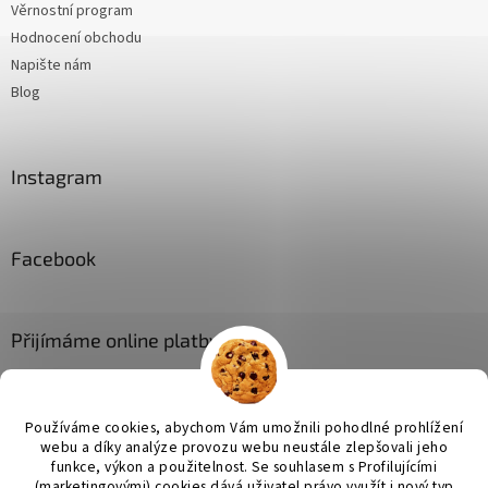
Věrnostní program
Hodnocení obchodu
Napište nám
Blog
Instagram
Facebook
Přijímáme online platby
Používáme cookies, abychom Vám umožnili pohodlné prohlížení
webu a díky analýze provozu webu neustále zlepšovali jeho
funkce, výkon a použitelnost. Se
souhlasem s Profilujícími
(marketingovými) cookies dává uživatel právo využít i nový typ