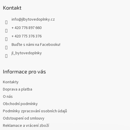
p
a
Kontakt
t
info
@
jlbytovedoplnky.cz
í
+ 420 776 897 660
+ 420 775 376 376
Buďte s námi na Facebooku!
jl_bytovedoplnky
Informace pro vás
Kontakty
Doprava a platba
O nás
Obchodní podmínky
Podmínky zpracování osobních údajů
Odstoupení od smlouvy
Reklamace a vrácení zboží