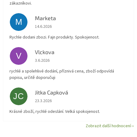
zákazníkovi.
Marketa
M
Hodnocení obchodu je 5 z 5 hvězdiček.
14.6.2026
Rychle dodani zbozi. Fajn produkty. Spokojenost.
Vlckova
V
Hodnocení obchodu je 5 z 5 hvězdiček.
3.6.2026
rychlé a spolehlivé dodání, příznivá cena, zboží odpovídá
popisu, určitě doporučuji
Jitka Capková
JC
Hodnocení obchodu je 5 z 5 hvězdiček.
23.3.2026
Krásné zboží, rychlé odeslání. Velká spokojenost.
Zobrazit další hodnocení