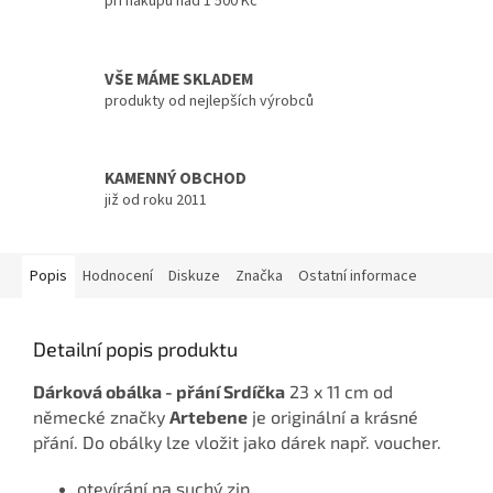
při nákupu nad 1 500 Kč
VŠE MÁME SKLADEM
produkty od nejlepších výrobců
KAMENNÝ OBCHOD
již od roku 2011
Popis
Hodnocení
Diskuze
Značka
Ostatní informace
Detailní popis produktu
Dárková obálka - přání Srdíčka
23 x 11 cm od
německé značky
Artebene
je originální a krásné
přání. Do obálky lze vložit jako dárek např. voucher.
otevírání na suchý zip