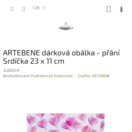
Přejít
NÁKUP
na
CZK
obsah
KOŠÍK
ARTEBENE dárková obálka - přání
Srdíčka 23 x 11 cm
JL201514
Průměrné
Neohodnoceno
Podrobnosti hodnocení
Značka:
ARTEBENE
hodnocení
produktu
je
0,0
z
5
hvězdiček.