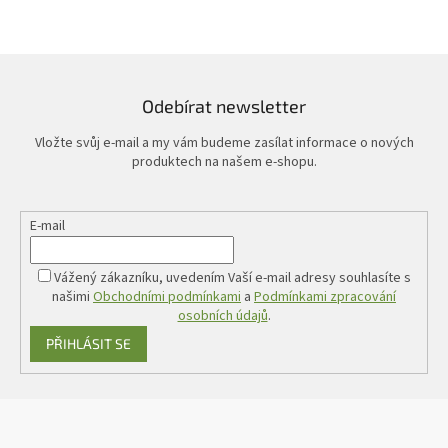
Odebírat newsletter
Vložte svůj e-mail a my vám budeme zasílat informace o nových
produktech na našem e-shopu.
E-mail
Vážený zákazníku, uvedením Vaší e-mail adresy souhlasíte s
našimi
Obchodními podmínkami
a
Podmínkami zpracování
osobních údajů
.
PŘIHLÁSIT SE
Z
á