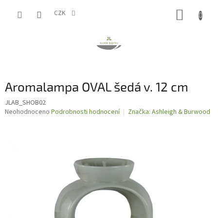
Přejít
NÁKUP
na
CZK
obsah
KOŠÍK
Aromalampa OVAL šedá v. 12 cm
JLAB_SHOB02
Průměrné
Neohodnoceno
Podrobnosti hodnocení
Značka:
Ashleigh & Burwood
hodnocení
produktu
je
0,0
z
5
hvězdiček.