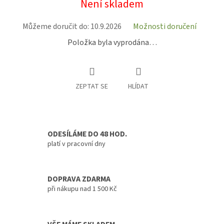
Není skladem
cena:
Můžeme doručit do:
10.9.2026
Možnosti doručení
Položka byla vyprodána…
ZEPTAT SE
HLÍDAT
ODESÍLÁME DO 48 HOD.
platí v pracovní dny
DOPRAVA ZDARMA
při nákupu nad 1 500 Kč