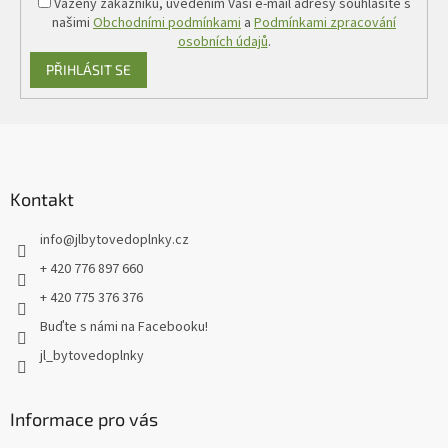
Vážený zákazníku, uvedením Vaší e-mail adresy souhlasíte s
našimi
Obchodními podmínkami
a
Podmínkami zpracování
osobních údajů
.
PŘIHLÁSIT SE
Z
á
p
a
Kontakt
t
info
@
jlbytovedoplnky.cz
í
+ 420 776 897 660
+ 420 775 376 376
Buďte s námi na Facebooku!
jl_bytovedoplnky
Informace pro vás