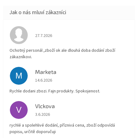
Hodnocení obchodu je 4 z 5 hvězdiček.
27.7.2026
Ochotný personál ,zboží ok ale dlouhá doba dodání zboží
zákazníkovi.
Marketa
M
Hodnocení obchodu je 5 z 5 hvězdiček.
14.6.2026
Rychle dodani zbozi. Fajn produkty. Spokojenost.
Vlckova
V
Hodnocení obchodu je 5 z 5 hvězdiček.
3.6.2026
rychlé a spolehlivé dodání, příznivá cena, zboží odpovídá
popisu, určitě doporučuji