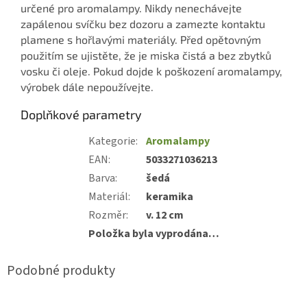
určené pro aromalampy. Nikdy nenechávejte
zapálenou svíčku bez dozoru a zamezte kontaktu
plamene s hořlavými materiály. Před opětovným
použitím se ujistěte, že je miska čistá a bez zbytků
vosku či oleje. Pokud dojde k poškození aromalampy,
výrobek dále nepoužívejte.
Doplňkové parametry
Kategorie
:
Aromalampy
EAN
:
5033271036213
Barva
:
šedá
Materiál
:
keramika
Rozměr
:
v. 12 cm
Položka byla vyprodána…