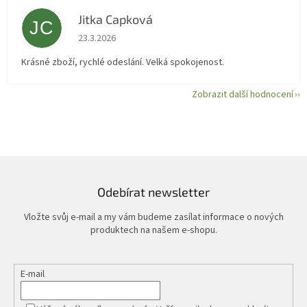
Jitka Capková
JC
Hodnocení obchodu je 5 z 5 hvězdiček.
23.3.2026
Krásné zboží, rychlé odeslání. Velká spokojenost.
Zobrazit další hodnocení
Odebírat newsletter
Vložte svůj e-mail a my vám budeme zasílat informace o nových
produktech na našem e-shopu.
E-mail