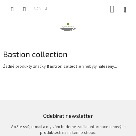
Přejít
NÁKUP
na
CZK
obsah
KOŠÍK
Bastion collection
Žádné produkty značky
Bastion collection
nebyly nalezeny...
Odebírat newsletter
Vložte svůj e-mail a my vám budeme zasílat informace o nových
produktech na našem e-shopu.