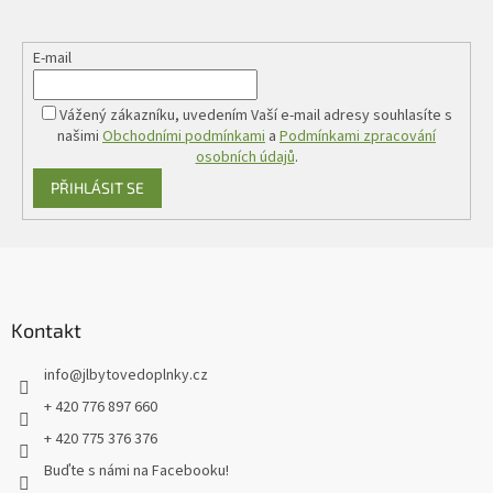
E-mail
Vážený zákazníku, uvedením Vaší e-mail adresy souhlasíte s
našimi
Obchodními podmínkami
a
Podmínkami zpracování
osobních údajů
.
PŘIHLÁSIT SE
Z
á
p
a
Kontakt
t
info
@
jlbytovedoplnky.cz
í
+ 420 776 897 660
+ 420 775 376 376
Buďte s námi na Facebooku!