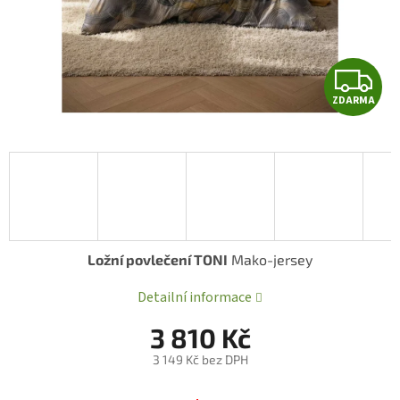
Z
ZDARMA
D
A
R
A
Ložní povlečení TONI
Mako-jersey
Detailní informace
3 810 Kč
3 149 Kč bez DPH
Měrná