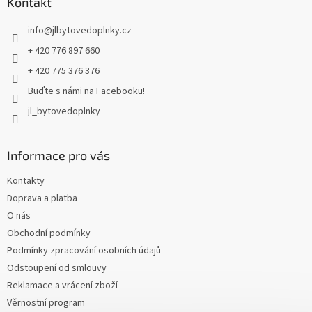
a
Kontakt
t
info
@
jlbytovedoplnky.cz
í
+ 420 776 897 660
+ 420 775 376 376
Buďte s námi na Facebooku!
jl_bytovedoplnky
Informace pro vás
Kontakty
Doprava a platba
O nás
Obchodní podmínky
Podmínky zpracování osobních údajů
Odstoupení od smlouvy
Reklamace a vrácení zboží
Věrnostní program