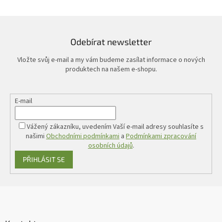
Odebírat newsletter
Vložte svůj e-mail a my vám budeme zasílat informace o nových
produktech na našem e-shopu.
E-mail
Vážený zákazníku, uvedením Vaší e-mail adresy souhlasíte s
našimi
Obchodními podmínkami
a
Podmínkami zpracování
osobních údajů
.
PŘIHLÁSIT SE
Z
á
p