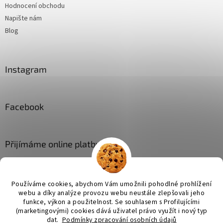
Hodnocení obchodu
Napište nám
Blog
Instagram
Facebook
Přijímáme online platby
Používáme cookies, abychom Vám umožnili pohodlné prohlížení
webu a díky analýze provozu webu neustále zlepšovali jeho
funkce, výkon a použitelnost. Se
souhlasem s Profilujícími
(marketingovými) cookies dává uživatel právo využít i nový typ
Vytvořil Shoptet
dat.
Podmínky zpracování osobních údajů