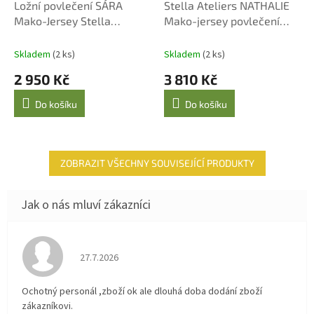
D
D
Ložní povlečení SÁRA
Stella Ateliers NATHALIE
A
A
Mako-Jersey Stella
Mako-jersey povlečení
R
R
M
M
Ateliers
140 × 200 cm, vícebarevné
A
A
Skladem
(2 ks)
Skladem
(2 ks)
2 950 Kč
3 810 Kč
Do košíku
Do košíku
ZOBRAZIT VŠECHNY SOUVISEJÍCÍ PRODUKTY
Hodnocení obchodu je 4 z 5 hvězdiček.
27.7.2026
Ochotný personál ,zboží ok ale dlouhá doba dodání zboží
zákazníkovi.