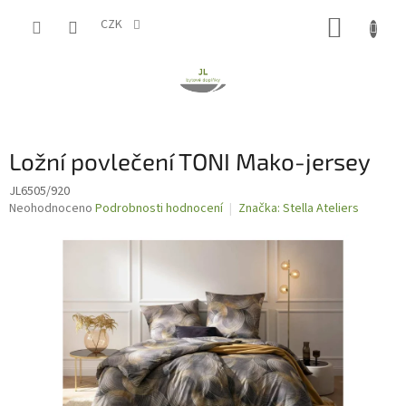
Přejít
NÁKUP
na
CZK
obsah
KOŠÍK
Ložní povlečení TONI Mako-jersey
JL6505/920
Průměrné
Neohodnoceno
Podrobnosti hodnocení
Značka:
Stella Ateliers
hodnocení
produktu
je
0,0
z
5
hvězdiček.