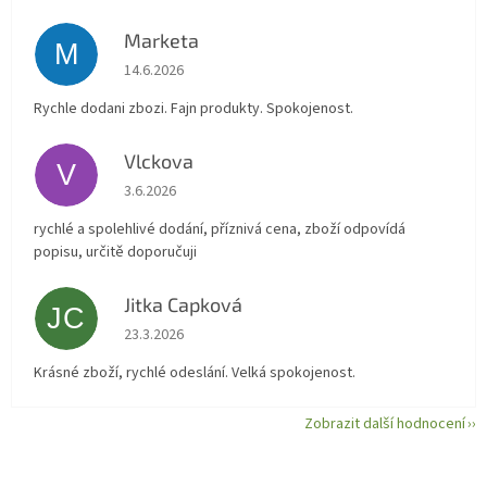
Marketa
M
Hodnocení obchodu je 5 z 5 hvězdiček.
14.6.2026
Rychle dodani zbozi. Fajn produkty. Spokojenost.
Vlckova
V
Hodnocení obchodu je 5 z 5 hvězdiček.
3.6.2026
rychlé a spolehlivé dodání, příznivá cena, zboží odpovídá
popisu, určitě doporučuji
Jitka Capková
JC
Hodnocení obchodu je 5 z 5 hvězdiček.
23.3.2026
Krásné zboží, rychlé odeslání. Velká spokojenost.
Zobrazit další hodnocení