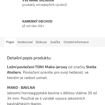
VŠE MÁME SKLADEM
produkty od nejlepších výrobců
KAMENNÝ OBCHOD
již od roku 2011
Popis
Hodnocení
Diskuze
Značka
Ostatní informace
Detailní popis produktu
Ložní povlečení TONI
Mako-jersey
od značky
Stella
Ateliers
. Povlečení oceníte pro svoji hebkost, ve
kterém je radost usínat.
MAKO - BAVLNA
Jakostní hornoegyptská bavlna s délkou vlákna 30 až
34 mm. Používá se k výrobě vysoce jakostních
bavlnářských tkanin.