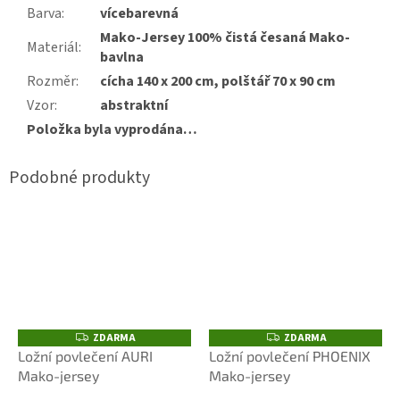
Barva
:
vícebarevná
Mako-Jersey 100% čistá česaná Mako-
Materiál
:
bavlna
Rozměr
:
cícha 140 x 200 cm, polštář 70 x 90 cm
Vzor
:
abstraktní
Položka byla vyprodána…
ZDARMA
ZDARMA
Z
Z
D
D
Ložní povlečení AURI
Ložní povlečení PHOENIX
A
A
Mako-jersey
Mako-jersey
R
R
M
M
A
A