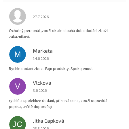
Hodnocení obchodu je 4 z 5 hvězdiček.
27.7.2026
Ochotný personál ,zboží ok ale dlouhá doba dodání zboží
zákazníkovi.
Marketa
M
Hodnocení obchodu je 5 z 5 hvězdiček.
14.6.2026
Rychle dodani zbozi. Fajn produkty. Spokojenost.
Vlckova
V
Hodnocení obchodu je 5 z 5 hvězdiček.
3.6.2026
rychlé a spolehlivé dodání, příznivá cena, zboží odpovídá
popisu, určitě doporučuji
Jitka Capková
JC
Hodnocení obchodu je 5 z 5 hvězdiček.
23.3.2026