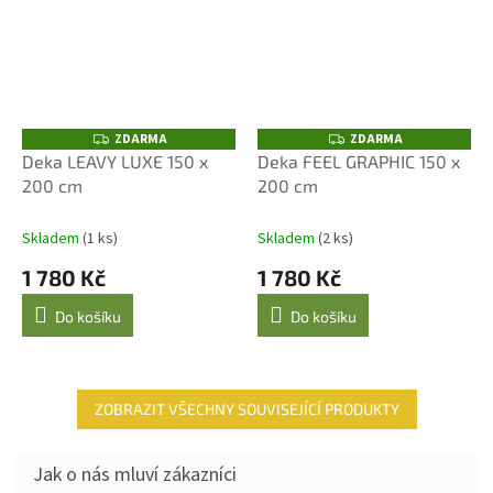
ZDARMA
ZDARMA
Z
Z
D
D
Deka LEAVY LUXE 150 x
Deka FEEL GRAPHIC 150 x
A
A
200 cm
200 cm
R
R
M
M
A
A
Skladem
(1 ks)
Skladem
(2 ks)
1 780 Kč
1 780 Kč
Do košíku
Do košíku
ZOBRAZIT VŠECHNY SOUVISEJÍCÍ PRODUKTY