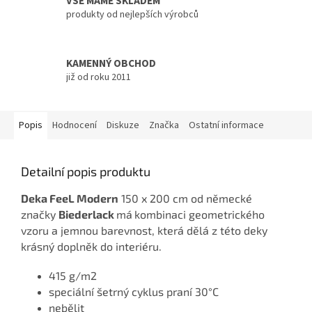
VŠE MÁME SKLADEM
produkty od nejlepších výrobců
KAMENNÝ OBCHOD
již od roku 2011
Popis
Hodnocení
Diskuze
Značka
Ostatní informace
Detailní popis produktu
Deka FeeL Modern
150 x 200 cm od německé
značky
Biederlack
má
kombinaci geometrického
vzoru a jemnou barevnost, která dělá z této deky
krásný doplněk do interiéru.
415 g/m2
speciální šetrný cyklus praní 30°C
nebělit