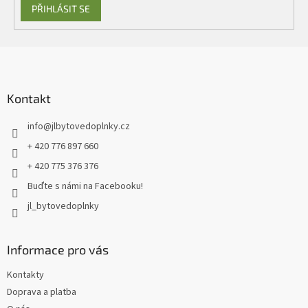
PŘIHLÁSIT SE
Z
á
p
a
Kontakt
t
info
@
jlbytovedoplnky.cz
í
+ 420 776 897 660
+ 420 775 376 376
Buďte s námi na Facebooku!
jl_bytovedoplnky
Informace pro vás
Kontakty
Doprava a platba