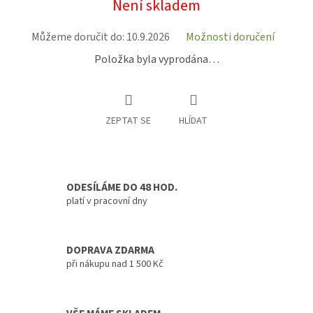
Není skladem
cena:
Můžeme doručit do:
10.9.2026
Možnosti doručení
Položka byla vyprodána…
ZEPTAT SE
HLÍDAT
ODESÍLÁME DO 48 HOD.
platí v pracovní dny
DOPRAVA ZDARMA
při nákupu nad 1 500 Kč