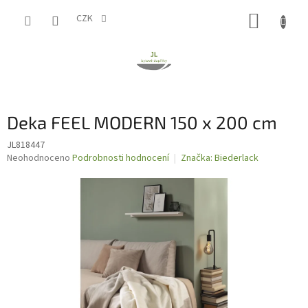
Přejít
NÁKUP
na
CZK
obsah
KOŠÍK
Deka FEEL MODERN 150 x 200 cm
JL818447
Průměrné
Neohodnoceno
Podrobnosti hodnocení
Značka:
Biederlack
hodnocení
produktu
je
0,0
z
5
hvězdiček.