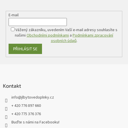
E-mail
Vážený zákazníku, uvedením Vaší e-mail adresy souhlasíte s
našimi
Obchodními podmínkami
a
Podmínkami zpracování
osobních údajů
.
PŘIHLÁSIT SE
Z
á
p
a
Kontakt
t
info
@
jlbytovedoplnky.cz
í
+ 420 776 897 660
+ 420 775 376 376
Buďte s námi na Facebooku!