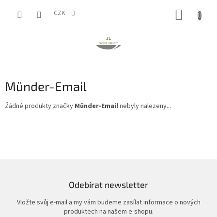
Přejít
NÁKUP
na
CZK
obsah
KOŠÍK
Münder-Email
Žádné produkty značky
Münder-Email
nebyly nalezeny...
Odebírat newsletter
Vložte svůj e-mail a my vám budeme zasílat informace o nových
produktech na našem e-shopu.