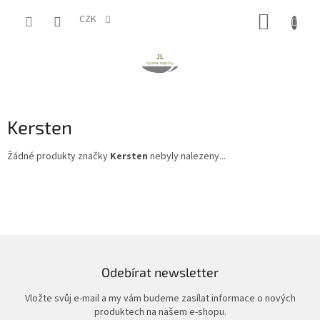
Přejít
NÁKUP
na
CZK
obsah
KOŠÍK
Kersten
Žádné produkty značky
Kersten
nebyly nalezeny...
Odebírat newsletter
Vložte svůj e-mail a my vám budeme zasílat informace o nových
produktech na našem e-shopu.