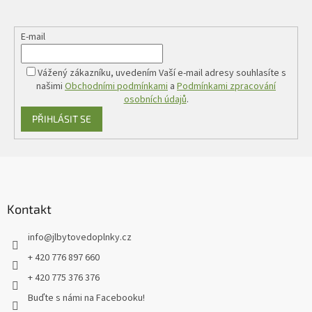
E-mail
Vážený zákazníku, uvedením Vaší e-mail adresy souhlasíte s
našimi
Obchodními podmínkami
a
Podmínkami zpracování
osobních údajů
.
PŘIHLÁSIT SE
Z
á
p
a
Kontakt
t
info
@
jlbytovedoplnky.cz
í
+ 420 776 897 660
+ 420 775 376 376
Buďte s námi na Facebooku!